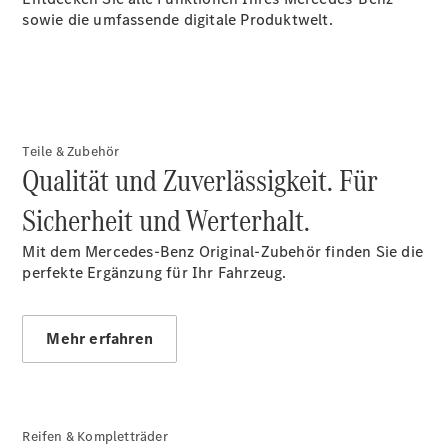
Reifen &
sowie die umfassende digitale Produktwelt.
Kompletträder
Teile &
Zubehör
Pannen- &
Schadenhilfe
Reparatur &
Teile & Zubehör
Werkstatt
Qualität und Zuverlässigkeit. Für
Rückrufe &
Umrüstungen
Sicherheit und Werterhalt.
Warnung: Betrug
beim
Mit dem Mercedes-Benz Original-Zubehör finden Sie die
Gebrauchtwagenkauf
perfekte Ergänzung für Ihr Fahrzeug.
Service für
Reisemobile
Finanzdienste
Mehr erfahren
Digitale
Extras
Hauptuntersuchung
Reifen & Kompletträder