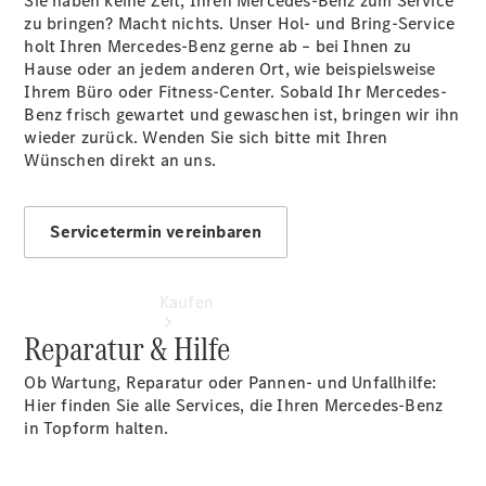
Sie haben keine Zeit, Ihren Mercedes-Benz zum Service
vereinbaren
zu bringen? Macht nichts. Unser Hol- und Bring-Service
Tel: +49
holt Ihren Mercedes-Benz gerne ab – bei Ihnen zu
7223
Hause oder an jedem anderen Ort, wie beispielsweise
8083830
Ihrem Büro oder Fitness-Center. Sobald Ihr Mercedes-
Benz frisch gewartet und gewaschen ist, bringen wir ihn
wieder zurück. Wenden Sie sich bitte mit Ihren
Wünschen direkt an uns.
Servicetermin vereinbaren
Kaufen
Reparatur & Hilfe
Ob Wartung, Reparatur oder Pannen- und Unfallhilfe:
Hier finden Sie alle Services, die Ihren Mercedes-Benz
in Topform halten.
Übersicht