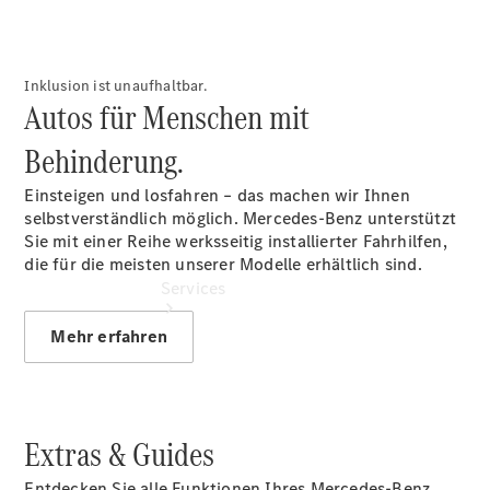
Gebrauchtwagensuche
Unsere
Gebrauchten
Inklusion ist unaufhaltbar.
Autos für Menschen mit
Behinderung.
Einsteigen und losfahren – das machen wir Ihnen
selbstverständlich möglich. Mercedes-Benz unterstützt
Sie mit einer Reihe werksseitig installierter Fahrhilfen,
die für die meisten unserer Modelle erhältlich sind.
Services
Mehr erfahren
Extras & Guides
Übersicht
Serviceangebote
Entdecken Sie alle Funktionen Ihres Mercedes-Benz